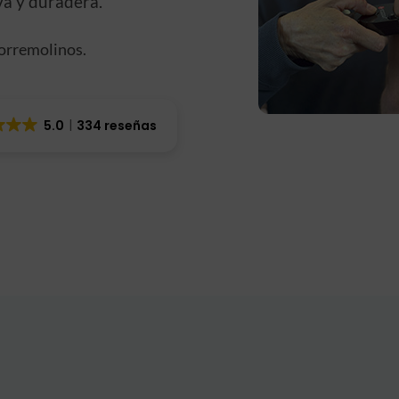
va y duradera.
Torremolinos.
5.0
334 reseñas