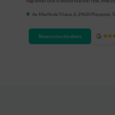
logrando una transformación real, efecti
Av. Marife de Triana, 6, 29620 Playamar, 
Reserva tu cita ahora