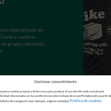
emos especializado en
. Únete a nuestras
 en grupos reducidos.
o.
Gestionar consentimiento
lizamos cookies propias y de terceros para analizar el uso del sitio web y mostrarte
licidad relacionada con tus preferencias sobre la base de un perfil elaborado a partir d
Política de cookies.
 hábitos de navegación (por ejemplo, páginas visitadas)