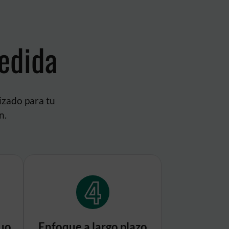
edida
izado para tu
n.
uo
Enfoque a largo plazo