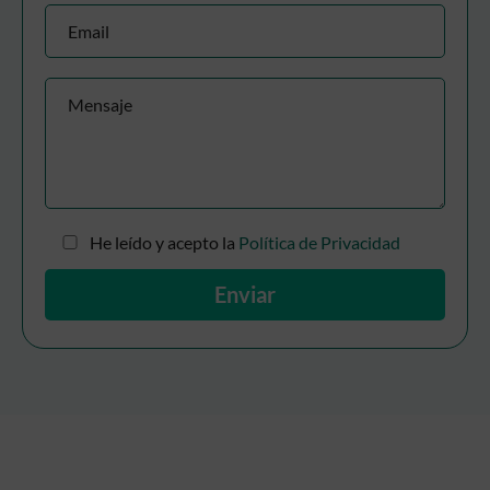
He leído y acepto la
Política de Privacidad
A
l
t
e
r
n
a
t
i
v
e