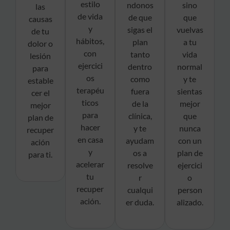
estilo
ndonos
sino
las
de vida
de que
que
causas
y
sigas el
vuelvas
de tu
hábitos,
plan
a tu
dolor o
con
tanto
vida
lesión
ejercici
dentro
normal
para
os
como
y te
estable
terapéu
fuera
sientas
cer el
ticos
de la
mejor
mejor
para
clínica,
que
plan de
hacer
y te
nunca
recuper
en casa
ayudam
con un
ación
y
os a
plan de
para ti.
acelerar
resolve
ejercici
tu
r
o
recuper
cualqui
person
ación.
er duda.
alizado.