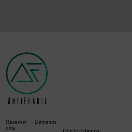
Reservar
Llámanos
cita
Dónde estamos