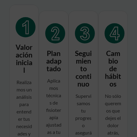
Valor
Plan
Segui
Cam
ación
adap
mien
bio
inicia
tado
to
de
l
conti
hábit
Aplica
Realiza
nuo
os
mos
mos un
técnica
Supervi
No sólo
análisis
s de
samos
querem
para
fisioter
tu
os que
entend
apia
progres
dejes el
er tus
ajustad
o
dolor
necesid
as a tu
asegurá
atrás,
ades y